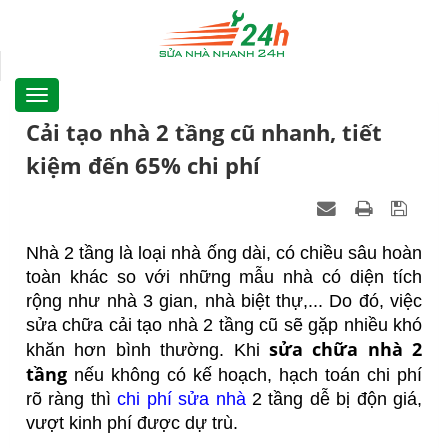
Cải tạo nhà 2 tầng cũ nhanh, tiết
kiệm đến 65% chi phí
Nhà 2 tầng là loại nhà ống dài, có chiều sâu hoàn
toàn khác so với những mẫu nhà có diện tích
rộng như nhà 3 gian, nhà biệt thự,... Do đó, việc
sửa chữa cải tạo nhà 2 tầng cũ sẽ gặp nhiều khó
sửa chữa nhà 2
khăn hơn bình thường. Khi
tầng
nếu không có kế hoạch, hạch toán chi phí
rõ ràng thì
chi phí sửa nhà
2 tầng dễ bị độn giá,
vượt kinh phí được dự trù.