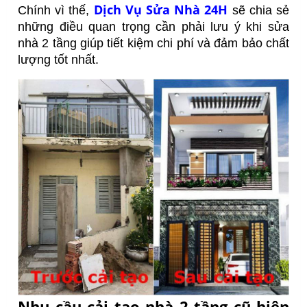
Dịch Vụ Sửa Nhà 24H
Chính vì thế,
sẽ chia sẻ
những điều quan trọng cần phải lưu ý khi sửa
nhà 2 tầng giúp tiết kiệm chi phí và đảm bảo chất
lượng tốt nhất.
Nhu cầu cải tạo nhà 2 tầng cũ hiện