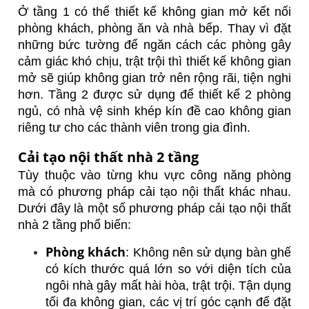
Ở tầng 1 có thể thiết kế không gian mở kết nối
phòng khách, phòng ăn và nhà bếp. Thay vì đặt
những bức tường để ngăn cách các phòng gây
cảm giác khó chịu, trật trội thì thiết kế không gian
mở sẽ giúp không gian trở nên rộng rãi, tiện nghi
hơn. Tầng 2 được sử dụng để thiết kế 2 phòng
ngủ, có nhà vệ sinh khép kín đề cao không gian
riêng tư cho các thành viên trong gia đình.
Cải tạo nội thất nhà 2 tầng
Tùy thuộc vào từng khu vực công năng phòng
mà có phương pháp cải tạo nội thất khác nhau.
Dưới đây là một số phương pháp cải tạo nội thất
nhà 2 tầng phổ biến:
Phòng khách
: Không nên sử dụng bàn ghế
có kích thước quá lớn so với diện tích của
ngôi nhà gây mất hài hòa, trật trội. Tận dụng
tối đa không gian, các vị trí góc cạnh để đặt