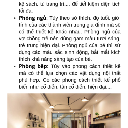
kệ sách, tủ trang trí,... để tiết kiệm diện tích
tối đa.
Phòng ngủ
: Tùy theo sở thích, độ tuổi, giới
tính của các thành viên trong gia đình mà sẽ
có thể thiết kế khác nhau. Phòng ngủ của
vợ chồng trẻ nên dùng gam màu tươi sáng,
trẻ trung hiện đại. Phòng ngủ của bé thì sử
dụng các màu sắc sinh động, bắt mắt kích
thích khả năng sáng tạo của bé.
Phòng bếp
: Tùy vào phong cách thiết kế
mà có thể lựa chọn các vật dụng nội thất
phù hợp. Có các phong cách thiết kế phổ
biến như cổ điển, tân cổ điển, hiện đại,...