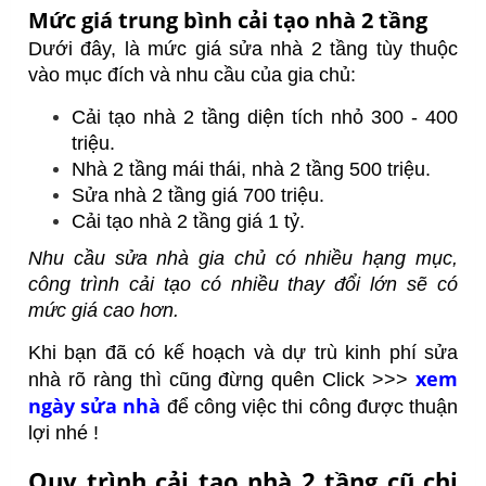
Mức giá trung bình cải tạo nhà 2 tầng
Dưới đây, là mức giá sửa nhà 2 tầng tùy thuộc
vào mục đích và nhu cầu của gia chủ:
Cải tạo nhà 2 tầng diện tích nhỏ 300 - 400
triệu.
Nhà 2 tầng mái thái, nhà 2 tầng 500 triệu.
Sửa nhà 2 tầng giá 700 triệu.
Cải tạo nhà 2 tầng giá 1 tỷ.
Nhu cầu sửa nhà gia chủ có nhiều hạng mục,
công trình cải tạo có nhiều thay đổi lớn sẽ có
mức giá cao hơn.
Khi bạn đã có kế hoạch và dự trù kinh phí sửa
xem
nhà rõ ràng thì cũng đừng quên Click >>>
ngày sửa nhà
để công việc thi công được thuận
lợi nhé !
Quy trình cải tạo nhà 2 tầng cũ chi