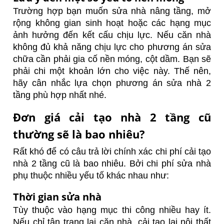
Trường hợp bạn muốn sửa nhà nâng tầng, mở
rộng không gian sinh hoạt hoặc các hạng mục
ảnh hưởng đến kết cấu chịu lực. Nếu căn nhà
không đủ khả năng chịu lực cho phương án sửa
chữa cần phải gia cố nền móng, cột dầm. Bạn sẽ
phải chi một khoản lớn cho việc này. Thế nên,
hãy cân nhắc lựa chọn phương án sửa nhà 2
tầng phù hợp nhất nhé.
Đơn giá cải tạo nhà 2 tầng cũ
thường sẽ là bao nhiêu?
Rất khó để có câu trả lời chính xác chi phí cải tạo
nhà 2 tầng cũ là bao nhiêu. Bởi chi phí sửa nhà
phụ thuộc nhiều yếu tố khác nhau như:
Thời gian sửa nhà
Tùy thuộc vào hạng mục thi công nhiều hay ít.
Nếu chỉ tân trang lại căn nhà, cải tạo lại nội thất