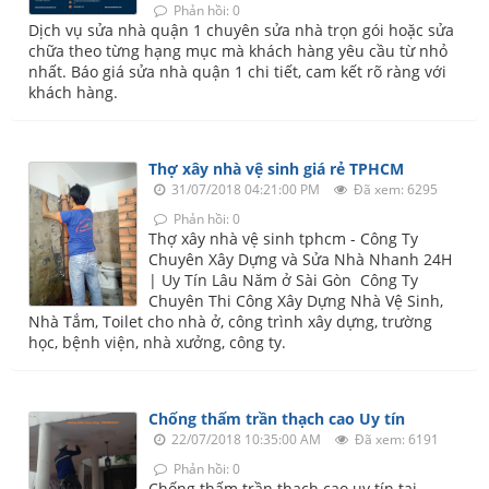
Phản hồi: 0
Dịch vụ sửa nhà quận 1 chuyên sửa nhà trọn gói hoặc sửa
chữa theo từng hạng mục mà khách hàng yêu cầu từ nhỏ
nhất. Báo giá sửa nhà quận 1 chi tiết, cam kết rõ ràng với
khách hàng.
Thợ xây nhà vệ sinh giá rẻ TPHCM
31/07/2018 04:21:00 PM
Đã xem: 6295
Phản hồi: 0
Thợ xây nhà vệ sinh tphcm - Công Ty
Chuyên Xây Dựng và Sửa Nhà Nhanh 24H
| Uy Tín Lâu Năm ở Sài Gòn‎ ‎ Công Ty
Chuyên Thi Công Xây Dựng Nhà Vệ Sinh,
Nhà Tắm, Toilet cho nhà ở, công trình xây dựng, trường
học, bệnh viện, nhà xưởng, công ty.
Chống thấm trần thạch cao Uy tín
22/07/2018 10:35:00 AM
Đã xem: 6191
Phản hồi: 0
Chống thấm trần thạch cao uy tín tại