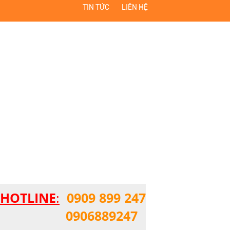
TIN TỨC
LIÊN HỆ
HOTLINE
:
0909 899 247
0906889247