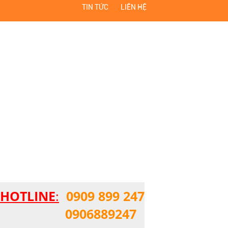
TIN TỨC
LIÊN HỆ
HOTLINE
:
0909 899 247
0906889247