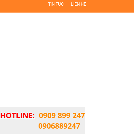
TIN TỨC
LIÊN HỆ
HOTLINE
:
0909 899 247
0906889247