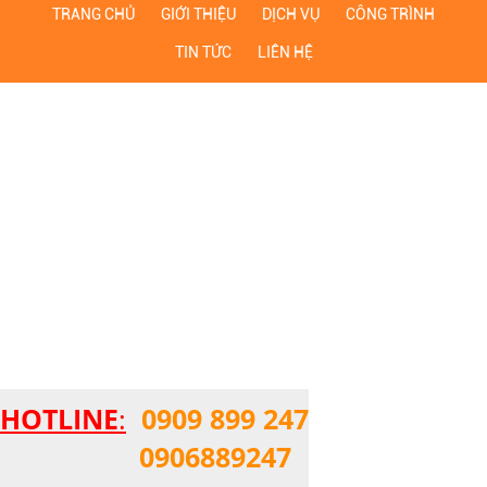
TRANG CHỦ
GIỚI THIỆU
DỊCH VỤ
CÔNG TRÌNH
TIN TỨC
LIÊN HỆ
HOTLINE
:
0909 899 247
0906889247