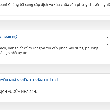
o bạn! Chúng tôi cung cấp dịch vụ sữa chữa văn phòng chuyên nghi
ẹp hoàn mỹ
Ph
Ph
oạch, bãn thiết kế rõ ràng và xin cấp phép xây dựng, phương
ải tạo nhà uy tín.
UYỂN NHÂN VIÊN TƯ VẤN THIẾT KẾ
ỊCH VỤ SỬA NHÀ 24H.