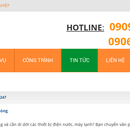
GHIỆP
090
HOTLINE
:
090
 VỤ
CÔNG TRÌNH
TIN TỨC
LIÊN HỆ
247
hòng
 và cần di dời các thiết bị điện nước, máy lạnh? Bạn chuyển văn 