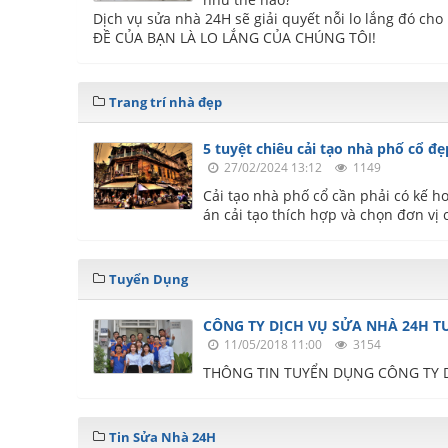
Dịch vụ sửa nhà 24H sẽ giải quyết nỗi lo lắng đó ch
ĐỀ CỦA BẠN LÀ LO LẮNG CỦA CHÚNG TÔI!
Trang trí nhà đẹp
5 tuyệt chiêu cải tạo nhà phố cổ đ
27/02/2024 13:12
1149
Cải tạo nhà phố cổ cần phải có kế h
án cải tạo thích hợp và chọn đơn vị c
Tuyển Dụng
CÔNG TY DỊCH VỤ SỬA NHÀ 24H T
11/05/2018 11:00
3154
THÔNG TIN TUYỂN DỤNG CÔNG TY D
Tin Sửa Nhà 24H