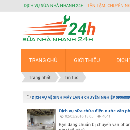
DỊCH VỤ SỬA NHÀ NHANH 24H -
TẬN TẬM, CHUYÊN N
TRANG CHỦ
GIỚI THIỆU
DỊCH
Trang nhất
Tin tức
DỊCH VỤ VỆ SINH MÁY LẠNH CHUYÊN NGHIỆP 0906889
Dịch vụ sữa chữa điện nước văn p
02/03/2016 18:05
4041
Bạn đang chuẩn bị chuyển văn phòng
như thế nào?