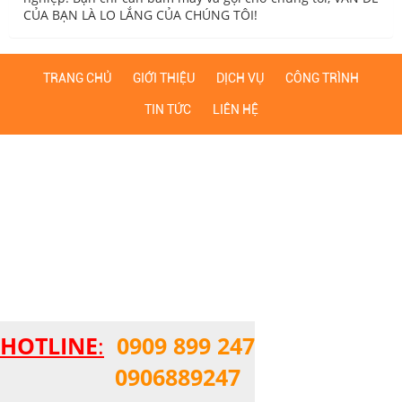
CỦA BẠN LÀ LO LẮNG CỦA CHÚNG TÔI!
TRANG CHỦ
GIỚI THIỆU
DỊCH VỤ
CÔNG TRÌNH
TIN TỨC
LIÊN HỆ
HOTLINE
:
0909 899 247
0906889247