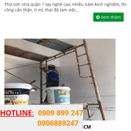
Thợ sơn nhà quận 1 tay nghề cao, nhiều năm kinh nghiệm, thi
công cẩn thận, tỉ mỉ, thái độ làm việc...
Xem thêm
HOTLINE
:
0909 899 247
0906889247
CÔNG TY SƠN NHÀ UY TÍN TẠI TPHCM