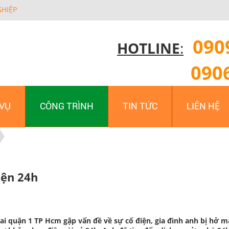
GHIỆP
090
HOTLINE
:
090
 VỤ
CÔNG TRÌNH
TIN TỨC
LIÊN HỆ
iện 24h
i quận 1 TP Hcm gặp vấn đề về sự cố điện, gia đình anh bị hở 