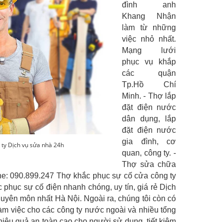
đình anh
Khang Nhận
làm từ những
việc nhỏ nhất.
Mạng lưới
phục vụ khắp
các quận
Tp.Hồ Chí
Minh. - Thợ lắp
đặt điện nước
dân dụng, lắp
đặt điện nước
gia đình, cơ
 ty Dịch vụ sửa nhà 24h
quan, công ty. -
Thợ sửa chữa
e: 090.899.247 Thợ khắc phục sự cố cửa công ty
ục sự cố điện nhanh chóng, uy tín, giá rẻ Dịch
huyên môn nhất Hà Nội. Ngoài ra, chúng tôi còn có
àm việc cho các công ty nước ngoài và nhiều tổng
hiệu quả an toàn cao cho người sử dụng, tiết kiệm