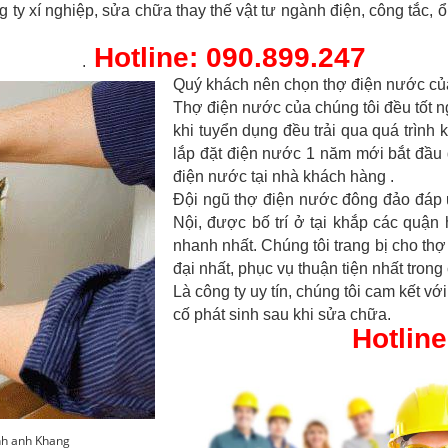
y xí nghiệp, sửa chữa thay thế vật tư ngành điện, công tắc, ổ c
Hotline: 090.899.247
.
Quý khách nên chọn thợ điện nước của
Thợ điện nước của chúng tôi đều tốt n
khi tuyển dụng đều trải qua quá trình ki
lắp đặt điện nước 1 năm mới bắt đầu
điện nước tại nhà khách hàng .
Đội ngũ thợ điện nước đông đảo đáp 
Nội, được bố trí ở tại khắp các quậ
nhanh nhất. Chúng tôi trang bị cho th
đại nhất, phục vụ thuận tiện nhất trong
Là công ty uy tín, chúng tôi cam kết 
cố phát sinh sau khi sửa chữa.
Hotline
ình anh Khang