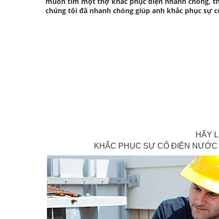
muốn tìm một thợ khắc phục điện nhanh chóng, thợ 
chúng tôi đã nhanh chóng giúp anh khắc phục sự cố.
HÃY L
KHẮC PHỤC SỰ CỐ ĐIỆN NƯỚC 