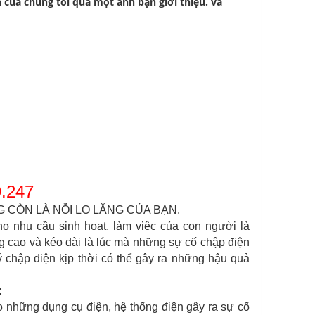
của chúng tôi qua một anh bạn giới thiệu. và
.247
CÒN LÀ NỖI LO LĂNG CỦA BẠN.
ho nhu cầu sinh hoạt, làm việc của con người là
g cao và kéo dài là lúc mà những sự cố chập điện
ý chập điện kịp thời có thể gây ra những hậu quả
:
o những dụng cụ điện, hệ thống điện gây ra sự cố