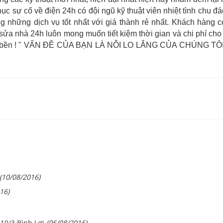
hục sự cố về điện 24h có đội ngũ kỹ thuật viên nhiệt tình chu 
những dịch vụ tốt nhất với giá thành rẻ nhất. Khách hàng c
 sửa nhà 24h luôn mong muốn tiết kiệm thời gian và chi phí cho
lâu bền ! " VẤN ĐỀ CỦA BẠN LÀ NỖI LO LẮNG CỦA CHÚNG TÔI" 
(10/08/2016)
16)
10/3 Bình Lợi
(06/08/2016)