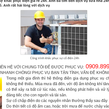
khắc phục điện giá rẻ 24h. Anh đã tìm đến dịch vụ sửa nhà 24h 
 Anh rất hài lòng với dịch vụ
Công trình khắc phục sự cố điện 24h
0909.899
IÊN HỆ VỚI CHUNG TÔI ĐỂ ĐƯỢC PHỤC VỤ:
NHANH CHÓNG! PHỤC VỤ BẠN TẬN TÌNH, VẤN ĐỀ KHÔNG 
Trong một gia đình thì hệ thống điện gia dụng phục vụ c
không thể thiếu. Mùa mưa đã đến, với độ ẩm không khí tăn
có thể xảy ra bất cứ lúc nào, nếu không phát hiện và xử l
đáng tiếc cho con người và tài sản.
Sự cố chập điện do các nguyên nhân thường thấy sau đây 
Do thời tiết có độ ẩm cao, hoặc trời mưa để nước chảy và