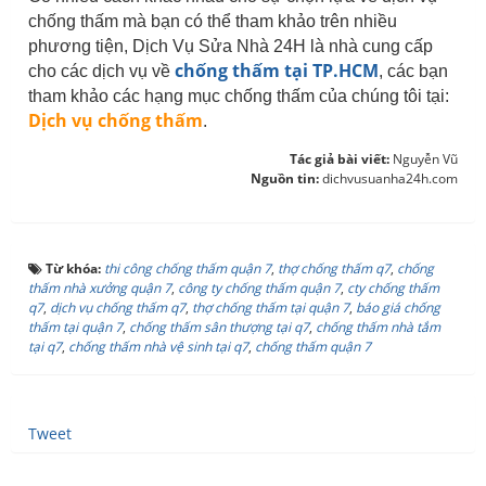
chống thấm mà bạn có thể tham khảo trên nhiều
phương tiện, Dịch Vụ Sửa Nhà 24H là nhà cung cấp
chống thấm tại TP.HCM
cho các dịch vụ về
, các bạn
tham khảo các hạng mục chống thấm của chúng tôi tại:
Dịch vụ chống thấm
.
Tác giả bài viết:
Nguyễn Vũ
Nguồn tin:
dichvusuanha24h.com
Từ khóa:
thi công chống thấm quận 7
,
thợ chống thấm q7
,
chống
thấm nhà xưởng quận 7
,
công ty chống thấm quận 7
,
cty chống thấm
q7
,
dịch vụ chống thấm q7
,
thợ chống thấm tại quận 7
,
báo giá chống
thấm tại quận 7
,
chống thấm sân thượng tại q7
,
chống thấm nhà tắm
tại q7
,
chống thấm nhà vệ sinh tại q7
,
chống thấm quận 7
Tweet