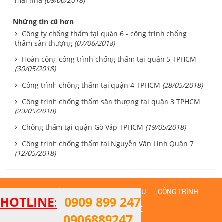
mái nhà
(09/06/2018)
Những tin cũ hơn
Công ty chống thấm tại quân 6 - công trình chống
thấm sân thượng
(07/06/2018)
Hoàn công công trình chống thấm tại quận 5 TPHCM
(30/05/2018)
Công trình chống thấm tại quận 4 TPHCM
(28/05/2018)
Công trình chống thấm sân thượng tại quận 3 TPHCM
(23/05/2018)
Chống thấm tại quận Gò Vấp TPHCM
(19/05/2018)
Công trình chống thấm tại Nguyễn Văn Linh Quận 7
(12/05/2018)
TRANG CHỦ
GIỚI THIỆU
DỊCH VỤ
CÔNG TRÌNH
HOTLINE
:
0909 899 247
TIN TỨC
LIÊN HỆ
0906889247