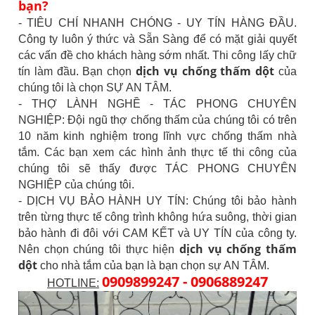
bạn?
- TIÊU CHÍ NHANH CHÓNG - UY TÍN HÀNG ĐẦU.
Công ty luôn ý thức và Sẵn Sàng để có mặt giải quyết
các vấn đề cho khách hàng sớm nhất. Thi công lấy chữ
dịch vụ chống thấm dột
tín làm đầu. Bạn chọn
của
chúng tôi là chọn SỰ AN TÂM.
- THỢ LÀNH NGHỀ - TÁC PHONG CHUYÊN
NGHIỆP: Đội ngũ thợ chống thấm của chúng tôi có trên
10 năm kinh nghiệm trong lĩnh vực chống thấm nhà
tắm. Các bạn xem các hình ảnh thực tế thi công của
chúng tôi sẽ thấy được TÁC PHONG CHUYÊN
NGHIỆP của chúng tôi.
- DỊCH VỤ BẢO HÀNH UY TÍN: Chúng tôi bảo hành
trên từng thực tế công trình không hứa suông, thời gian
bảo hành đi đôi với CAM KẾT và UY TÍN của công ty.
dịch vụ chống thấm
Nên chọn chúng tôi thực hiện
dột
cho nhà tắm của bạn là bạn chọn sự AN TÂM.
0909899247 - 0906889247
HOTLINE: